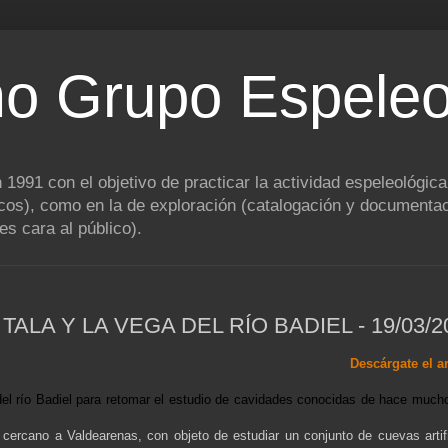
o Grupo Espeleo
1991 con el objetivo de practicar la actividad espeleológic
ncos), como en la de exploración (catalogación y documentac
es cara al público).
ALA Y LA VEGA DEL RÍO BADIEL - 19/03/2
Descárgate el ar
 del río Badiel para retomar el estudio de cavidades conocidas de hace much
 cercano a Valdearenas, con objeto de estudiar un conjunto de cuevas artif