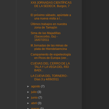
XXII JORNADAS CIENTÍFICAS
DE LA SEDECK. Burgos, 7
...
El próximo sábado, apúntate a
una nueva visita a l...
Últimos trabajos en nuestra
zona de Tamajón
Sima de las Majadillas
(Sacecorbo, Gu) -
16/07/2011
III Jornadas de las minas de
plata de Hiendelaencina
Campamento de espeleología
en Picos de Europa (ver...
CUEVAS DEL CERRO DE LA
TALA Y LA VEGA DEL RÍO
BADI...
LA CUEVA DEL TORNERO -
Días 3 y 4/09/2011
►
agosto
(7)
►
julio
(3)
►
junio
(7)
►
abril
(3)
►
marzo
(5)