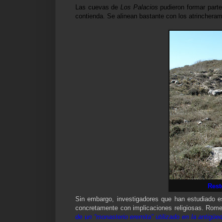
Las cuevas de
Los Palacios
pudieron formar parte
contienda. Se alinean bastante con los atrincherami
Rest
Sin embargo, investigadores que han estudiado e
concretamente con implicaciones religiosas. Rome
de un “monasterio eremita” utilizado en la antigü