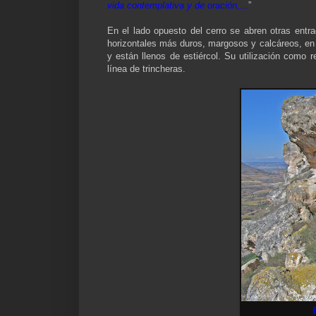
vida contemplativa y de oración,...
”
En el lado opuesto del cerro se abren otras entr
horizontales más duros, margosos y calcáreos, en l
y están llenos de estiércol. Su utilización como 
línea de trincheras.