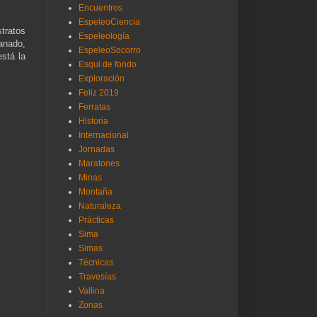
Encuentros
EspeleoCiencia
stratos
Espeleología
ganado,
EspeleoSocorro
stá la
Esqui de fondo
Exploración
Feliz 2019
Ferratas
Historia
Internacional
Jornadas
Maratones
Minas
Montaña
Naturaleza
Prácticas
Sima
Simas
Técnicas
Travesías
Vallina
Zonas