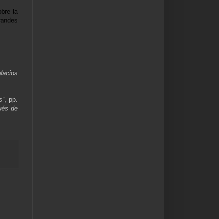
bre la
randes
alacios
s
”, pp.
ués de