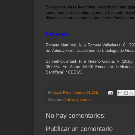
Sólo puede verse la entrada, cerrada con una gig
cueva hay un respiradero grande y bastante aleja
dimensiones de la entrada, que está reforzada con 
Bibliografía
Romera Martínez, A. & Romera Valladares, C. (200
de Valdearenas
”. Cuadernos de Etnología de Guada
Schnell Quiertant, P. & Moreno García, R. (2010). 
351-364. En: Actas del XII Encuentro de Historia
Santillana
" / CEESS.
By
Javier Rejos
-
octubre 06, 2011
Etiquetas:
Artificiales
,
Cuevas
No hay comentarios:
Publicar un comentario